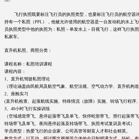
飞行执照既要标注飞行员的执照类型，也要标注飞行员的航空器许
持有一个私照（PPL），他被允许使用的航空器是一台发动机的水上
员执照类型中他的执照为：私照－单发水上－目视飞行，这样飞行执照
私家车。
直升机私照、商照分类：
课程名称：私照培训课程
课程内容：
1、直升机驾驶私照理论
（理论涵盖由民航局及航空气象、航空法规、空气动力学、直升机构
2、座舱实习
(直升机检查、起落航线实施、特殊情况（故障）实施、转场飞行程序
3、40小时飞行实操训练
（空域感觉带飞、悬停起落带飞及单飞、快停蛇形带飞、滑行起落带飞
转场带飞及单飞、夜间悬停起落及转场带飞、执照考试复训及考试）
学员类型：热爱飞行的企业家、公司高管等财富人才和社会精英。
教学方式：以互动、探讨图文视频等立体的全日制授课方式，轻松、有