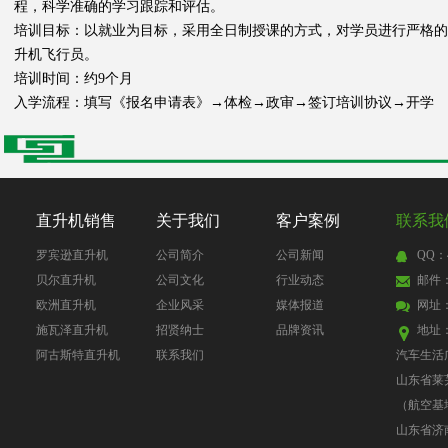
程，科学准确的学习跟踪和评估。
培训目标：以就业为目标，采用全日制授课的方式，对学员进行严格的
升机飞行员。
培训时间：约9个月
入学流程：填写《报名申请表》→体检→政审→签订培训协议→开学
直升机销售
关于我们
客户案例
联系我
罗宾逊直升机
公司简介
公司新闻
QQ：4
贝尔直升机
公司文化
行业动态
邮件：4
欧洲直升机
企业风采
媒体报道
网址
施瓦泽直升机
招贤纳士
品牌资讯
地址
阿古斯特直升机
联系我们
汽车生活
山东省莱
（航空基
山东省济