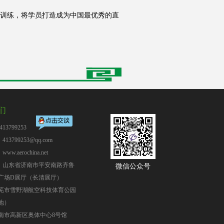
训练，将学员打造成为中国最优秀的直
们
13799253
13799253@qq.com
：
www.aerochina.net
：山东省济南市平安南路齐鲁
微信公众号
广场D展厅（长清展厅）
芜市雪野湖航空科技体育公园
地）
南市高新区奥体中心8号馆