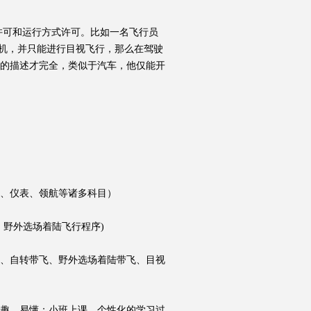
可和运行方式许可。比如一名飞行员
飞机，并只能进行目视飞行，那么在驾驶
的描述才完全，类似于汽车，他仅能开
造、仪表、领航等诸多科目）
、野外选场着陆飞行程序)
、自转带飞、野外选场着陆带飞、目视
趣、易懂；小班上课，个性化的学习过