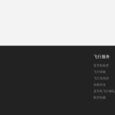
飞行服务
直升机租赁
飞行体验
飞行员培训
农林作业
直升机飞行婚礼
航空拍摄