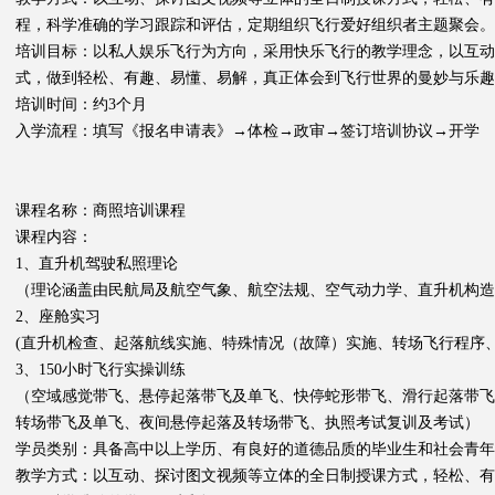
程，科学准确的学习跟踪和评估，定期组织飞行爱好组织者主题聚会。
培训目标：以私人娱乐飞行为方向，采用快乐飞行的教学理念，以互
式，做到轻松、有趣、易懂、易解，真正体会到飞行世界的曼妙与乐趣
培训时间：约3个月
入学流程：填写《报名申请表》→体检→政审→签订培训协议→开学
课程名称：商照培训课程
课程内容：
1、直升机驾驶私照理论
（理论涵盖由民航局及航空气象、航空法规、空气动力学、直升机构
2、座舱实习
(直升机检查、起落航线实施、特殊情况（故障）实施、转场飞行程序
3、150小时飞行实操训练
（空域感觉带飞、悬停起落带飞及单飞、快停蛇形带飞、滑行起落带飞
转场带飞及单飞、夜间悬停起落及转场带飞、执照考试复训及考试）
学员类别：具备高中以上学历、有良好的道德品质的毕业生和社会青年
教学方式：以互动、探讨图文视频等立体的全日制授课方式，轻松、有